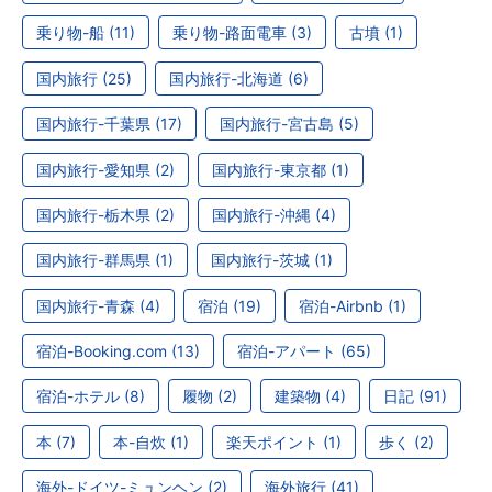
乗り物-船 (11)
乗り物-路面電車 (3)
古墳 (1)
国内旅行 (25)
国内旅行-北海道 (6)
国内旅行-千葉県 (17)
国内旅行-宮古島 (5)
国内旅行-愛知県 (2)
国内旅行-東京都 (1)
国内旅行-栃木県 (2)
国内旅行-沖縄 (4)
国内旅行-群馬県 (1)
国内旅行-茨城 (1)
国内旅行-青森 (4)
宿泊 (19)
宿泊-Airbnb (1)
宿泊-Booking.com (13)
宿泊-アパート (65)
宿泊-ホテル (8)
履物 (2)
建築物 (4)
日記 (91)
本 (7)
本-自炊 (1)
楽天ポイント (1)
歩く (2)
海外-ドイツ-ミュンヘン (2)
海外旅行 (41)