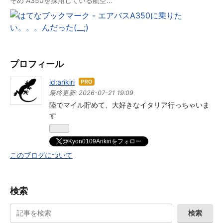
そめ A350を採用している航空…
プロフィール
id:arikiri
はて
なブ
最終更新:
2026-07-21 19:09
ログ
陸でマイル貯めて、大好きなイタリア行っちゃいま
Pro
す
@Kyon0109Arikiriをフォロー
このブログについて
検索