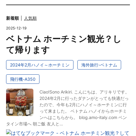
新着順
人気順
2025
-
12
-
19
ベトナム ホーチミン観光？し
て帰ります
2024年2月ハノイ～ホーチミン
海外旅行-ベトナム
飛行機-A350
Ciao!Sono Arikiri. こんにちは、アリキリです。
2024年2月に行ったダナンがとっても快適だっ
たので、今年も2月にハノイ～ホーチミンに行
って来ました。 ベトナム ハノイからホーチミ
ンへはこちらから。 blog.amo-italy.com ベン
タイン市場へ 朝ご飯 友人と…