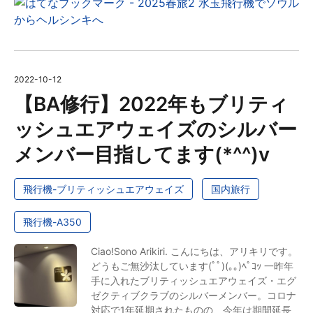
2022
-
10
-
12
【BA修行】2022年もブリティ
ッシュエアウェイズのシルバー
メンバー目指してます(*^^)v
飛行機-ブリティッシュエアウェイズ
国内旅行
飛行機-A350
Ciao!Sono Arikiri. こんにちは、アリキリです。
どうもご無沙汰しています(ﾟﾟ)(｡｡)ﾍﾟｺｯ 一昨年
手に入れたブリティッシュエアウェイズ・エグ
ゼクティブクラブのシルバーメンバー。コロナ
対応で1年延期されたものの、今年は期間延長