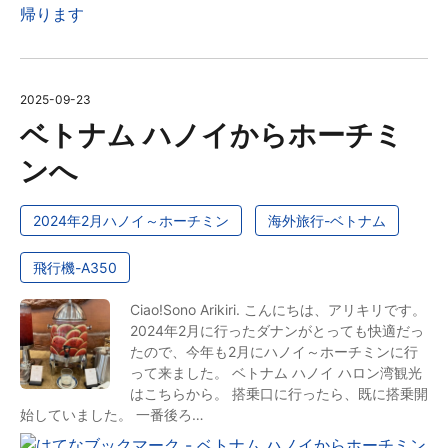
2025
-
09
-
23
ベトナム ハノイからホーチミ
ンへ
2024年2月ハノイ～ホーチミン
海外旅行-ベトナム
飛行機-A350
Ciao!Sono Arikiri. こんにちは、アリキリです。
2024年2月に行ったダナンがとっても快適だっ
たので、今年も2月にハノイ～ホーチミンに行
って来ました。 ベトナム ハノイ ハロン湾観光
はこちらから。 搭乗口に行ったら、既に搭乗開
始していました。 一番後ろ…