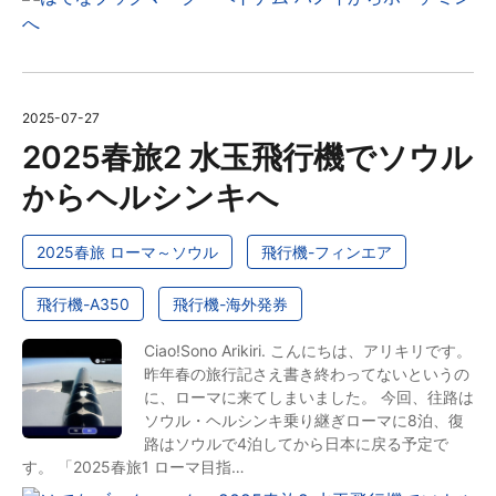
2025
-
07
-
27
2025春旅2 水玉飛行機でソウル
からヘルシンキへ
2025春旅 ローマ～ソウル
飛行機-フィンエア
飛行機-A350
飛行機-海外発券
Ciao!Sono Arikiri. こんにちは、アリキリです。
昨年春の旅行記さえ書き終わってないというの
に、ローマに来てしまいました。 今回、往路は
ソウル・ヘルシンキ乗り継ぎローマに8泊、復
路はソウルで4泊してから日本に戻る予定で
す。 「2025春旅1 ローマ目指…